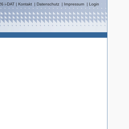
6 i-DAT |
Kontakt
|
Datenschutz
|
Impressum
|
Login