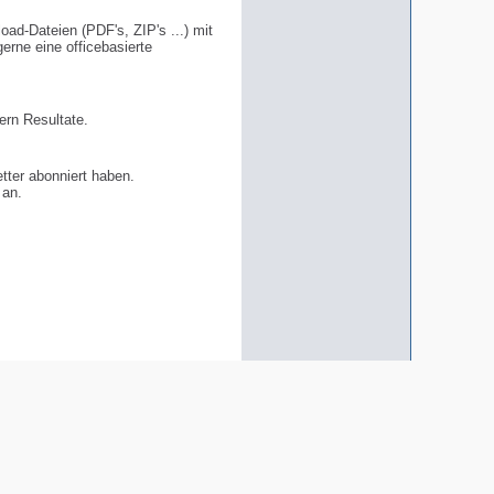
ad-Dateien (PDF's, ZIP's ...) mit
erne eine officebasierte
ern Resultate.
tter abonniert haben.
 an.